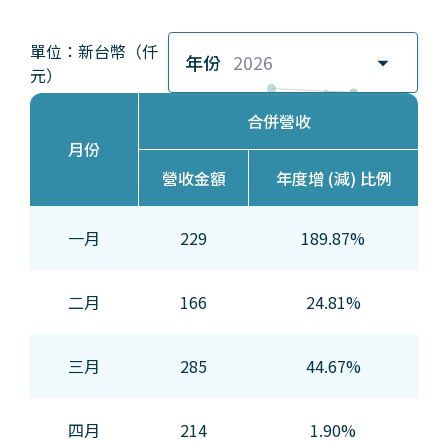
單位：新台幣（仟
年份
2026
元）
合併營收
月份
營收金額
年度增 (減) 比例
一月
229
189.87%
二月
166
24.81%
三月
285
44.67%
四月
214
1.90%